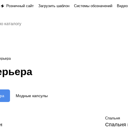
Розничный сайт
Загрузить шаблон
Системы обозначений
Видео
ерьера
ерьера
ра
Модные капсулы
Спальня
н
Спальня 